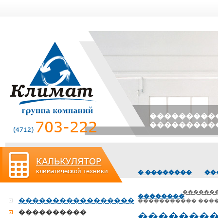
����������
���������
� ��������
��
������
��������
�����������������
����������� ���
����������
��������