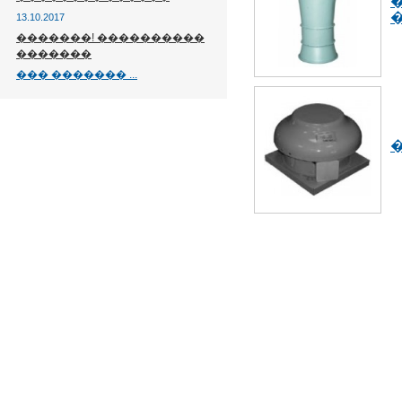
13.10.2017
�������! ����������
�������
��� ������� ...