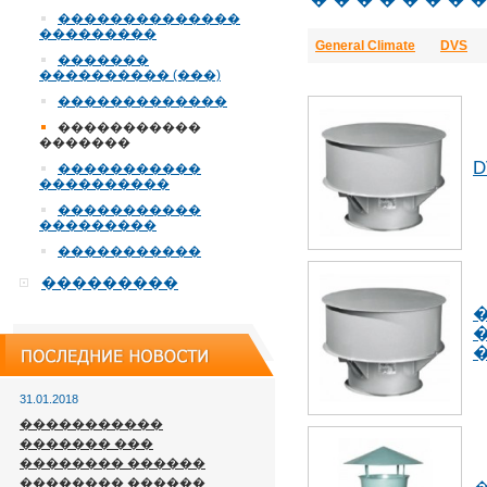
��������������
���������
General Climate
DVS
�������
���������� (���)
�������������
�����������
�������
�����������
����������
�����������
���������
�����������
���������
31.01.2018
�����������
������� ���
�������� ������
�������� ������