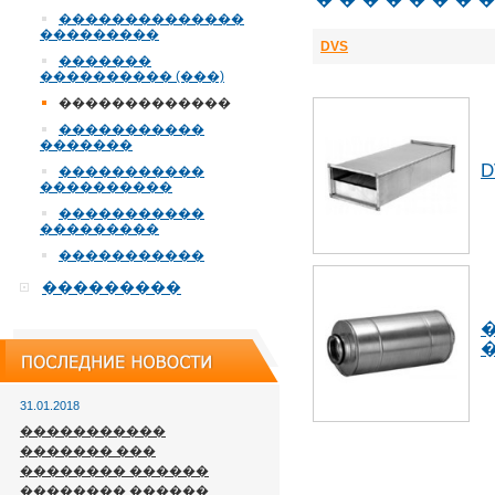
��������������
���������
DVS
�������
���������� (���)
�������������
�����������
�������
D
�����������
����������
�����������
���������
�����������
���������
31.01.2018
�����������
������� ���
�������� ������
�������� ������