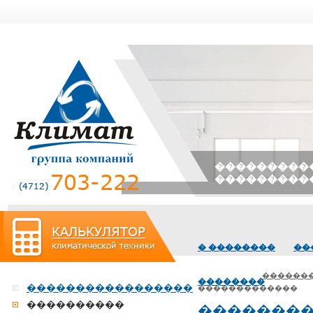
����������
���������
� ��������
��
������
��������
�����������������
�������������
����������
�������