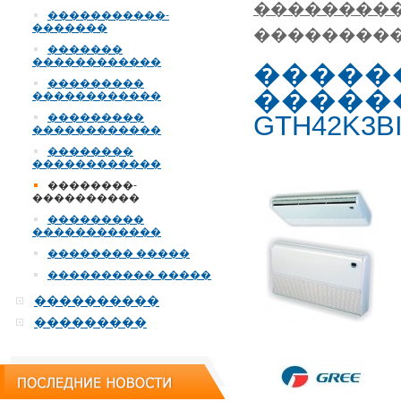
��������
�����������-
�������
����������� G
�������
������������
�����
���������
��������
������������
GTH42K3B
���������
������������
��������
������������
��������-
����������
���������
������������
�������� �����
���������� �����
����������
���������