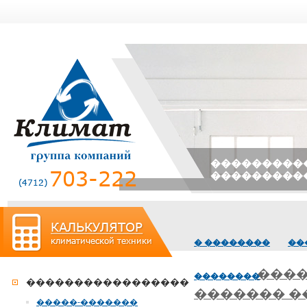
����������
���������
� ��������
��
����
��������
�����������������
������� 
�����-�������