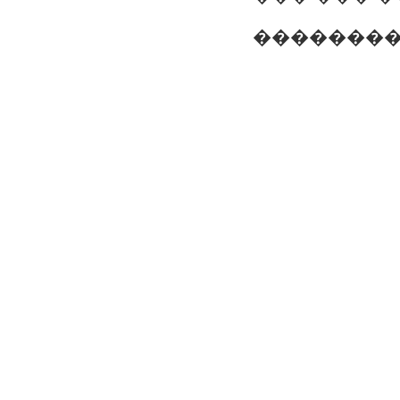
���������