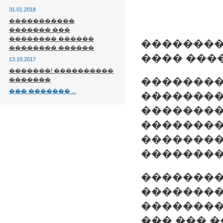
31.01.2018
�����������
������� ���
�������� ������
��������
�������� ������
���� ����
13.10.2017
�������! ����������
���������
�������
��� ������� ...
��������
��������
��������
��������
��������
��������
��������
��������
��� ��� 