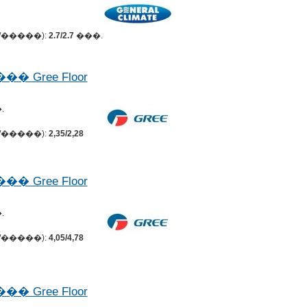
�����):
2.7/2.7
���.
Gree Floor
.
�����):
2,35/2,28
Gree Floor
.
�����):
4,05/4,78
Gree Floor