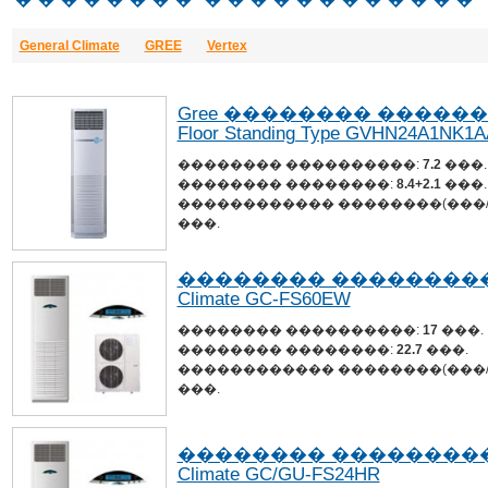
General Climate
GREE
Vertex
Gree �������� ������
Floor Standing Type GVHN24A1NK1A
�������� ����������:
7.2
���.
�������� ��������:
8.4+2.1
���.
������������ ��������(���/
���.
�������� �����������
Climate GC-FS60EW
�������� ����������:
17
���.
�������� ��������:
22.7
���.
������������ ��������(���/
���.
�������� �����������
Climate GC/GU-FS24HR