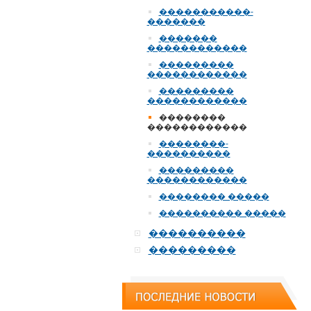
�����������-
�������
�������
������������
���������
������������
���������
������������
��������
������������
��������-
����������
���������
������������
�������� �����
���������� �����
����������
���������