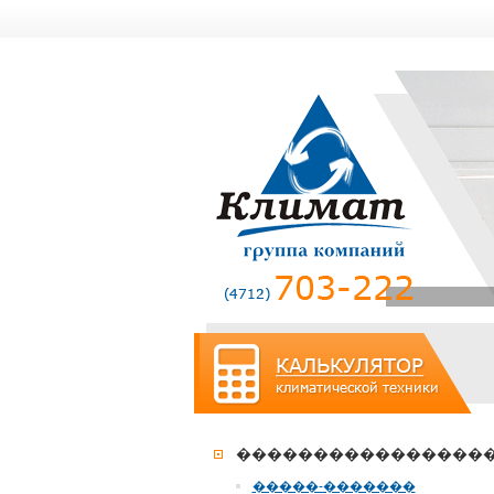
����������������
�����-�������