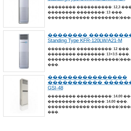
�������� ����������:
12,3
���
�������� ��������:
13
���.
������������ ��������(���/
�������� ����������� 
Standing Type KFR-120LW/A21-M
�������� ����������:
12
���.
�������� ��������:
13+3.5
���.
������������ ��������(���/
���.
����������������
����������� �������� 
GSI-48
�������� ����������:
14.00
��
�������� ��������:
14.00
���.
������������ ��������(���/
���.