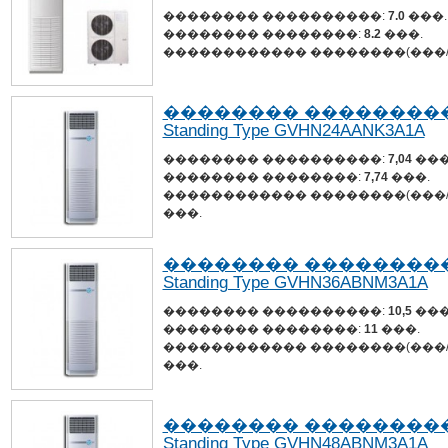
�������� ����������:
7.0
���.
�������� ��������:
8.2
���.
������������ ��������(���/
�������� ����������� 
Standing Type GVHN24AANK3A1A
�������� ����������:
7,04
���
�������� ��������:
7,74
���.
������������ ��������(���/
���.
�������� ����������� 
Standing Type GVHN36ABNM3A1A
�������� ����������:
10,5
���
�������� ��������:
11
���.
������������ ��������(���/
���.
�������� ����������� 
Standing Type GVHN48ABNM3A1A