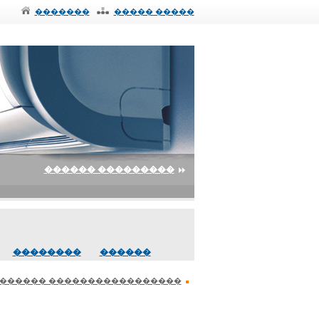
�������
����� �����
������ ���������
��������
������
������� �����������������