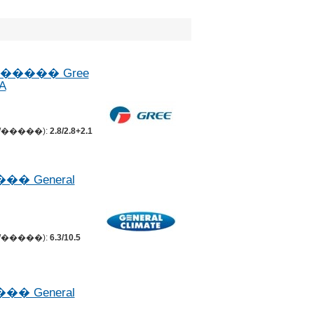
����� Gree
A
�����):
2.8/2.8+2.1
 General
�����):
6.3/10.5
 General