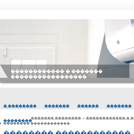
������������ � �������
�����������������
� ��������
�������
������
�������
������� ��������
������������ � 
��������
�
�������� ������������
�������� ������������