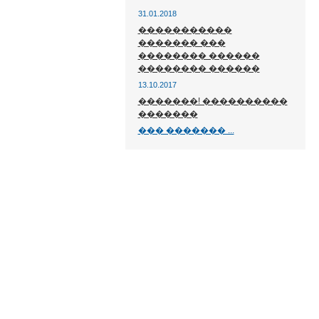
31.01.2018
�����������
������� ���
�������� ������
�������� ������
13.10.2017
�������! ����������
�������
��� ������� ...