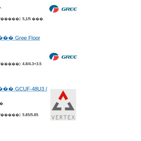
.
�����):
5,1/5
���.
Gree Floor
�����):
4.8/4.3+3.5
GCUF-48U3 /
�.
�����):
5.85/5.85